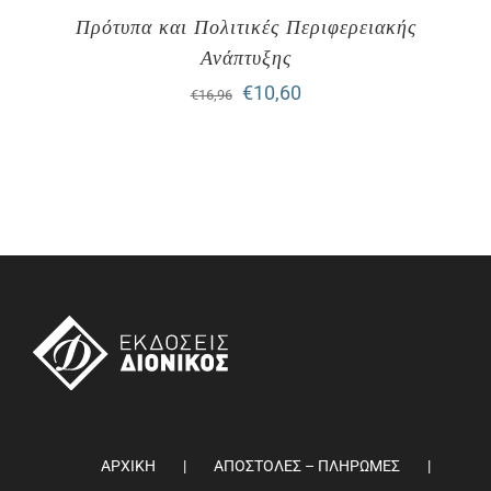
Πρότυπα και Πολιτικές Περιφερειακής
Ανάπτυξης
Original
Η
€
10,60
€
16,96
price
τρέχουσα
was:
τιμή
€16,96.
είναι:
€10,60.
ΑΡΧΙΚΗ
ΑΠΟΣΤΟΛΕΣ – ΠΛΗΡΩΜΕΣ