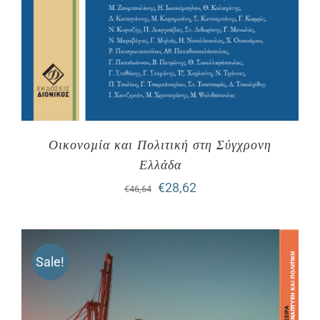
Οικονοµία και Πολιτική στη Σύγχρονη
Ελλάδα
Original
Η
€
28,62
€
46,64
price
τρέχουσα
was:
τιμή
Sale!
€46,64.
είναι:
€28,62.