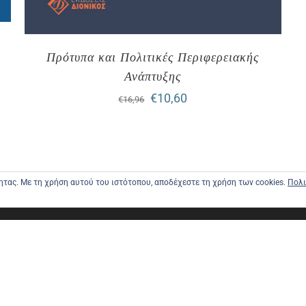
Πρότυπα και Πολιτικές Περιφερειακής
Ανάπτυξης
Original
Η
€
10,60
€
16,96
price
τρέχουσα
was:
τιμή
€16,96.
είναι:
τητας. Με τη χρήση αυτού του ιστότοπου, αποδέχεστε τη χρήση των cookies.
Πολι
€10,60.
ΑΡΧΙΚΗ
ΑΠΟΣΤΟΛΕ