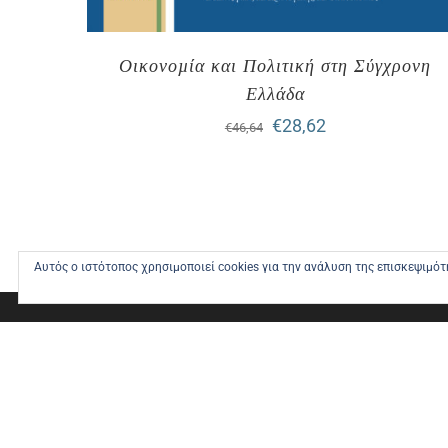
Οικονοµία και Πολιτική στη Σύγχρονη
Ελλάδα
Original
Η
€
28,62
€
46,64
price
τρέχουσα
was:
τιμή
€46,64.
είναι:
€28,62.
Αυτός ο ιστότοπος χρησιμοποιεί cookies για την ανάλυση της επισκεψιμό