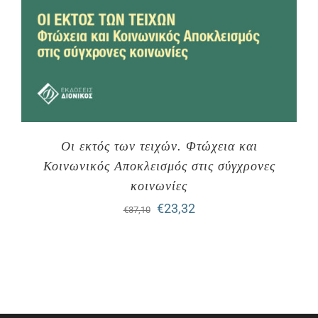
Οι εκτός των τειχών. Φτώχεια και
Κοινωνικός Αποκλεισμός στις σύγχρονες
κοινωνίες
Original
Η
€
23,32
€
37,10
price
τρέχουσα
was:
τιμή
€37,10.
είναι:
€23,32.