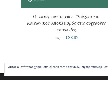
Οι εκτός των τειχών. Φτώχεια και
Κοινωνικός Αποκλεισμός στις σύγχρονες
κοινωνίες
Original
Η
€
23,32
€
37,10
price
τρέχουσα
was:
τιμή
€37,10.
είναι:
Αυτός ο ιστότοπος χρησιμοποιεί cookies για την ανάλυση της επισκεψιμό
€23,32.