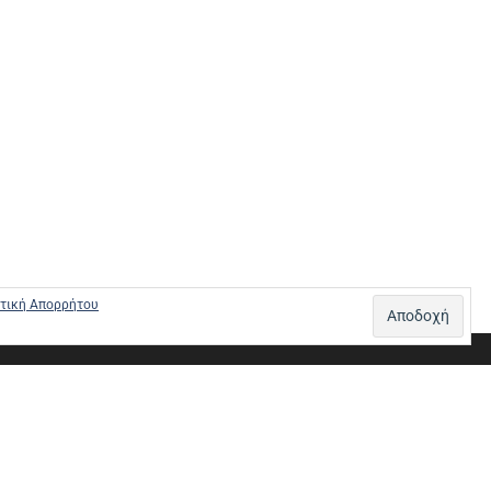
τική Απορρήτου
Σ – ΠΛΗΡΩΜΕΣ
ΠΟΛΙΤΙΚΗ ΕΠΙΣΤΡΟΦΩΝ
ΠΟΛΙΤΙΚΗ ΑΠΟΡΡΗΤΟΥ
0