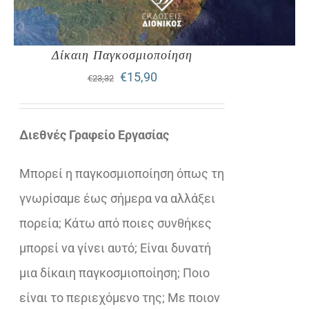
Δίκαιη Παγκοσμιοποίηση
Original
Η
€
15,90
€
23,32
price
τρέχουσα
was:
τιμή
Διεθνές Γραφείο Εργασίας
€23,32.
είναι:
Μπορεί η παγκοσμιοποίηση όπως τη
€15,90.
γνωρίσαμε έως σήμερα να αλλάξει
πορεία; Κάτω από ποιες συνθήκες
μπορεί να γίνει αυτό; Είναι δυνατή
μια δίκαιη παγκοσμιοποίηση; Ποιο
είναι το περιεχόμενο της; Με ποιον