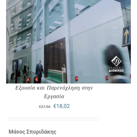
Εξουσία και Παρενόχληση στην
Εργασία
Original
Η
€
18,02
€
27,56
price
τρέχουσα
was:
τιμή
Μάνος Σπυριδάκης