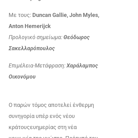
€21,20.
είναι:
Με τους:
Duncan Gallie, John Myles,
€16,96.
Anton Hemerijck
Προλογικό σημείωμα:
Θεόδωρος
Σακελλαρόπουλος
Επιμέλεια-Μετάφραση:
Χαράλαμπος
Οικονόμου
Ο παρών τόμος αποτελεί ένθερμη
συνηγορία υπέρ ενός νέου
κράτουςευημερίας στη νέα