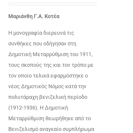
price
τρέχουσα
was:
τιμή
Μαριάνθη Γ.Α. Κοτέα
€19,08.
είναι:
Η μονογραφία διερευνά τις
€15,00.
συνθήκες που οδήγησαν στη
Δημοτική Μεταρρύθμιση του 1911,
τους σκοπούς της και τον τρόπο με
τον οποίο τελικά εφαρμόστηκε ο
νέος Δημοτικός Νόμος κατά την
πολυτάραχη βενιζελική περίοδο
(1912-1936). Η Δημοτική
Μεταρρύθμιση θεωρήθηκε από το
Βενιζελισμό αναγκαίο συμπλήρωμα