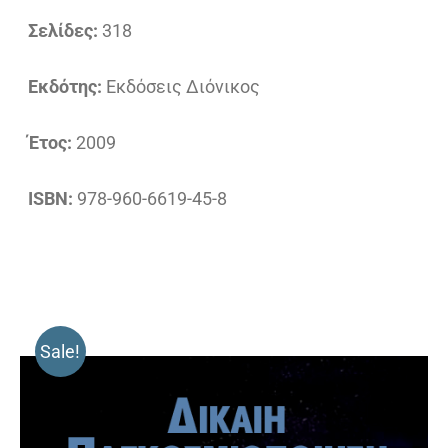
Σελίδες:
318
Εκδότης:
Εκδόσεις Διόνικος
Έτος:
2009
ISBN:
978-960-6619-45-8
Sale!