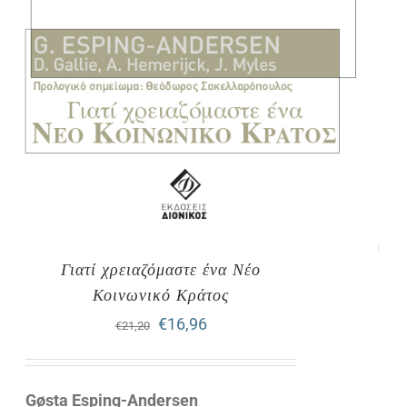
Γιατί χρειαζόμαστε ένα Νέο
Κοινωνικό Κράτος
Original
Η
€
16,96
€
21,20
price
τρέχουσα
was:
τιμή
Gøsta Esping-Andersen