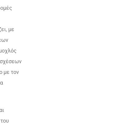
δομές
ει, με
σεων
 μοχλός
 σχέσεων
ο με τον
τα
αι
 του