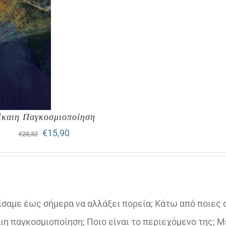
ίκαιη Παγκοσμιοποίηση
Original
Η
€
15,90
€
23,32
price
τρέχουσα
was:
τιμή
€23,32.
είναι:
σαμε έως σήμερα να αλλάξει πορεία; Κάτω από ποιες
€15,90.
καιη παγκοσμιοποίηση; Ποιο είναι το περιεχόμενο της; Μ