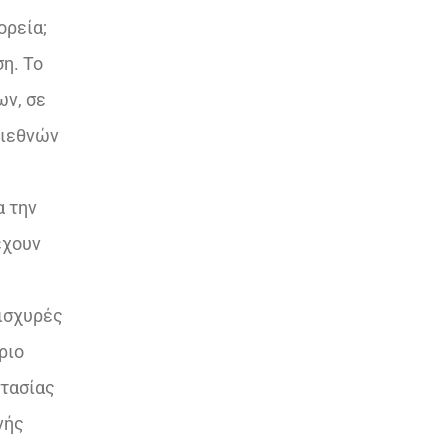
ορεία;
η. Το
ων, σε
διεθνών
α την
έχουν
 ισχυρές
ριο
τασίας
νής