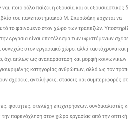
ναι, ποιο ρόλο παίζει η εξουσία και οι εξουσιαστικές 
€18,02.
ιβλίο του πανεπιστημιακού Μ. Σπυριδάκη έρχεται να
υτό το φαινόμενο στον χώρο των τραπεζών. Υποστηρίζ
 στην εργασία είναι αποτέλεσμα των υφιστάμενων σχέ
ι συνεχώς στον εργασιακό χώρο, αλλά ταυτόχρονα και
ο, όχι απλώς ως αναπαράσταση και μορφή κοινωνικών
υγκεκριμένης κατηγορίας ανθρώπων, αλλά ως τον τρόπ
υν σχέσεις, αντιλήψεις, στάσεις και συμπεριφορές σ
τές, φοιτητές, στελέχη επιχειρήσεων, συνδικαλιστές κ
 την παρενόχληση στον χώρο εργασίας από την οπτική