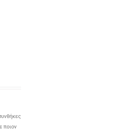
 συνθήκες
ε ποιον