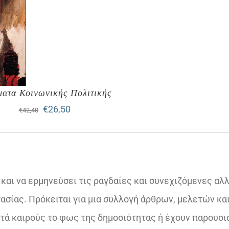
ματα Κοινωνικής Πολιτικής
Original
Η
€
26,50
€
42,40
price
τρέχουσα
was:
τιμή
€42,40.
είναι:
αι να ερμηνεύσει τις ραγδαίες και συνεχιζόμενες αλ
€26,50.
ασίας. Πρόκειται για μια συλλογή άρθρων, μελετών κα
τά καιρούς το φως της δημοσιότητας ή έχουν παρουσι