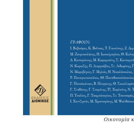
Οικονοµία κ