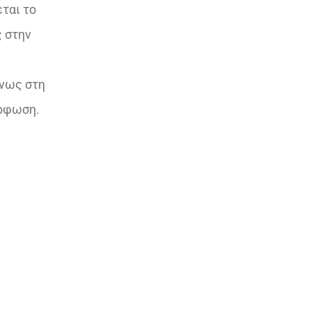
ται το
ς στην
νως στη
όρφωση.