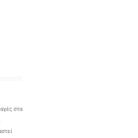
λαγές στα
ι
αστεί