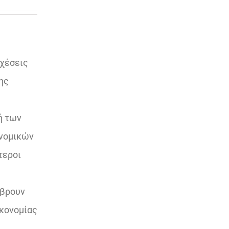
σχέσεις
ης
ή των
ονομικών
τεροι
 βρουν
ικονομίας