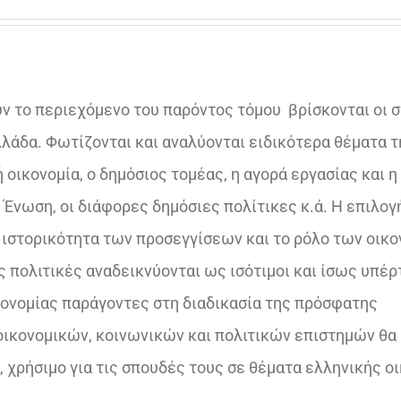
price
τρέχουσα
was:
τιμή
€46,64.
είναι:
ν το περιεχόμενο του παρόντος τόμου
βρίσκονται οι 
€28,62.
λλάδα. Φωτίζονται και αναλύονται ειδικότερα θέματα τ
 οικονομία, ο δημόσιος τομέας, η αγορά εργασίας και η
 Ένωση, οι διάφορες δημόσιες πολίτικες κ.ά. Η επιλογ
ν ιστορικότητα των προσεγγίσεων και το ρόλο των οικ
ές πολιτικές αναδεικνύονται ως ισότιμοι και ίσως υπέρ
ικονομίας παράγοντες στη διαδικασία της πρόσφατης
οικονομικών, κοινωνικών και πολιτικών επιστημών θα
 χρήσιμο για τις σπουδές τους σε θέματα ελληνικής ο