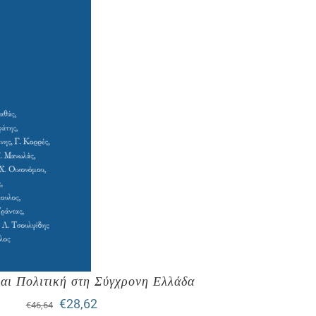
αι Πολιτική στη Σύγχρονη Ελλάδα
Original
Η
€
28,62
€
46,64