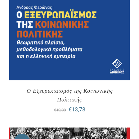
Ο Εξευρωπαϊσμός της Κοινωνικής
Πολιτικής
Original
Η
€
13,78
€
19,08
price
τρέχουσα
was:
τιμή