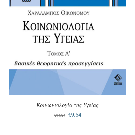
Κοινωνιολογία της Υγείας
Original
Η
€
9,54
€
14,84
price
τρέχουσα