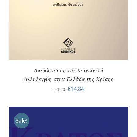
Αποκλεισμός και Κοινωνική
Αλληλεγγύη στην Ελλάδα της Κρίσης
Original
Η
€
14,84
€
21,20
price
τρέχουσα
was:
τιμή
Sale!
€21,20.
είναι:
€14,84.