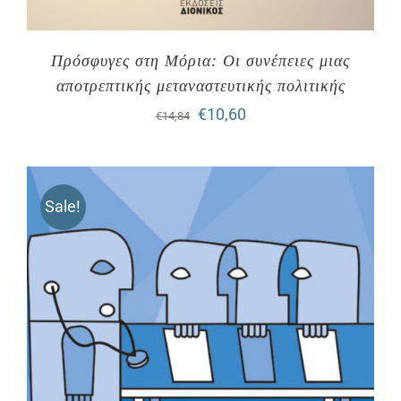
Πρόσφυγες στη Μόρια: Οι συνέπειες μιας
αποτρεπτικής μεταναστευτικής πολιτικής
Original
Η
€
10,60
€
14,84
price
τρέχουσα
was:
τιμή
Sale!
€14,84.
είναι:
€10,60.