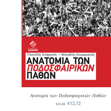
Ανατομία των Ποδοσφαιρικών Παθών
Original
Η
€
12,72
€
21,20