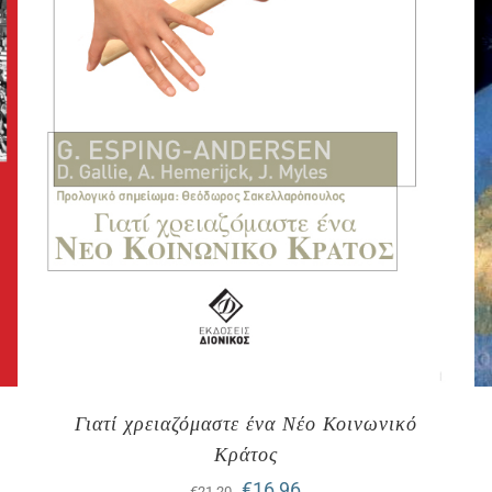
Γιατί χρειαζόμαστε ένα Νέο Κοινωνικό
Κράτος
Original
Η
€
16,96
€
21,20