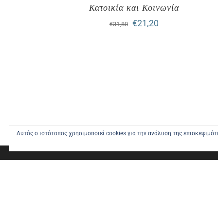
Κατοικία και Κοινωνία
Original
Η
€
21,20
€
31,80
price
τρέχουσα
was:
τιμή
€31,80.
είναι:
€21,20.
Αυτός ο ιστότοπος χρησιμοποιεί cookies για την ανάλυση της επισκεψιμό