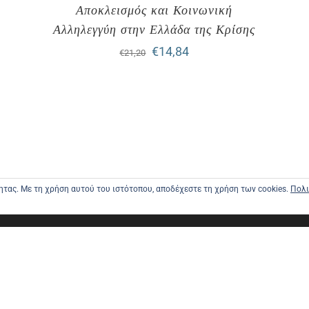
Αποκλεισμός και Κοινωνική
Αλληλεγγύη στην Ελλάδα της Κρίσης
Original
Η
€
14,84
€
21,20
price
τρέχουσα
was:
τιμή
€21,20.
είναι:
€14,84.
τητας. Με τη χρήση αυτού του ιστότοπου, αποδέχεστε τη χρήση των cookies.
Πολι
ΑΡΧΙΚΗ
ΑΠΟΣΤΟΛΕ