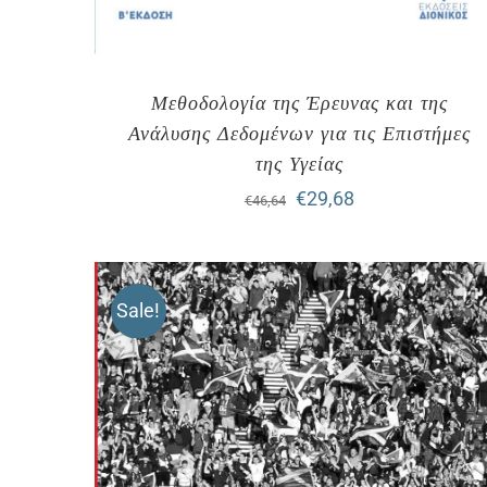
Μεθοδολογία της Έρευνας και της
Ανάλυσης Δεδομένων για τις Επιστήμες
της Υγείας
Original
Η
€
29,68
€
46,64
price
τρέχουσα
was:
τιμή
Sale!
€46,64.
είναι:
€29,68.