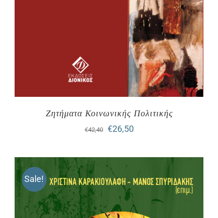
Ζητήματα Κοινωνικής Πολιτικής
Original
Η
€
26,50
€
42,40
price
τρέχουσα
was:
τιμή
Sale!
€42,40.
είναι:
€26,50.