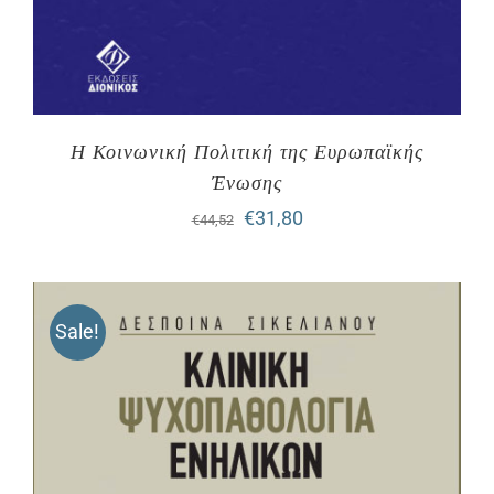
Η Κοινωνική Πολιτική της Ευρωπαϊκής
Ένωσης
Original
Η
€
31,80
€
44,52
price
τρέχουσα
was:
τιμή
Sale!
€44,52.
είναι:
€31,80.