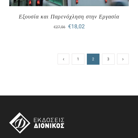
Εξουσία και Παρενόχληση στην Εργασία
Original
Η
€
18,02
€
27,56
price
τρέχουσα
was:
τιμή
€27,56.
είναι:
1
2
3
€18,02.