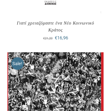
Γιατί χρειαζόμαστε ένα Νέο Κοινωνικό
Κράτος
Original
Η
€
16,96
€
21,20
price
τρέχουσα
was:
τιμή
Sale!
€21,20.
είναι:
€16,96.