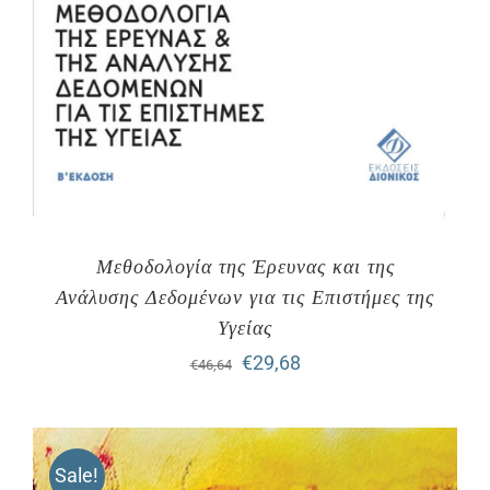
Μεθοδολογία της Έρευνας και της
Ανάλυσης Δεδομένων για τις Επιστήμες της
Υγείας
Original
Η
€
29,68
€
46,64
price
τρέχουσα
was:
τιμή
Sale!
€46,64.
είναι: