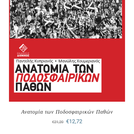
Ανατομία των Ποδοσφαιρικών Παθών
Original
Η
€
12,72
€
21,20
price
τρέχουσα