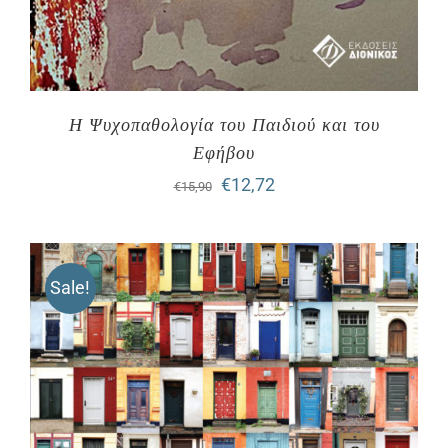
Η Ψυχοπαθολογία του Παιδιού και του
Εφήβου
Original
Η
€
12,72
€
15,90
price
τρέχουσα
was:
τιμή
Sale!
€15,90.
είναι:
€12,72.