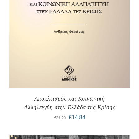
Αποκλεισμός και Κοινωνική
Αλληλεγγύη στην Ελλάδα της Κρίσης
Original
Η
€
14,84
€
21,20
price
τρέχουσα