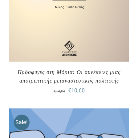
Πρόσφυγες στη Μόρια: Οι συνέπειες μιας
αποτρεπτικής μεταναστευτικής πολιτικής
Original
Η
€
10,60
€
14,84
price
τρέχουσα
was:
τιμή
Sale!
€14,84.
είναι:
€10,60.