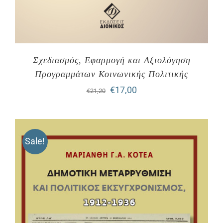
Σχεδιασμός, Εφαρμογή και Αξιολόγηση
Προγραμμάτων Κοινωνικής Πολιτικής
Original
Η
€
17,00
€
21,20
price
τρέχουσα
was:
τιμή
Sale!
€21,20.
είναι:
€17,00.