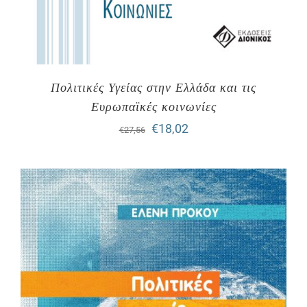
Πολιτικές Υγείας στην Ελλάδα και τις
Ευρωπαϊκές κοινωνίες
Original
Η
€
18,02
€
27,56
price
τρέχουσα
was:
τιμή
€27,56.
είναι:
€18,02.