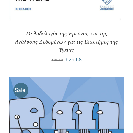
Μεθοδολογία της Έρευνας και της
Ανάλυσης Δεδομένων για τις Επιστήμες της
Υγείας
Original
Η
€
29,68
€
46,64
price
τρέχουσα
was:
τιμή
Sale!
€46,64.
είναι:
€29,68.