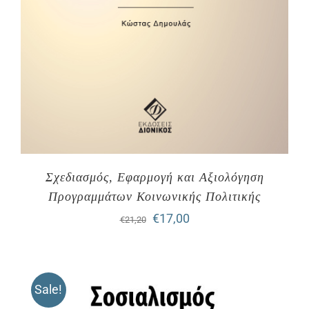
Σχεδιασμός, Εφαρμογή και Αξιολόγηση
Προγραμμάτων Κοινωνικής Πολιτικής
Original
Η
€
17,00
€
21,20
price
τρέχουσα
was:
τιμή
Sale!
€21,20.
είναι: