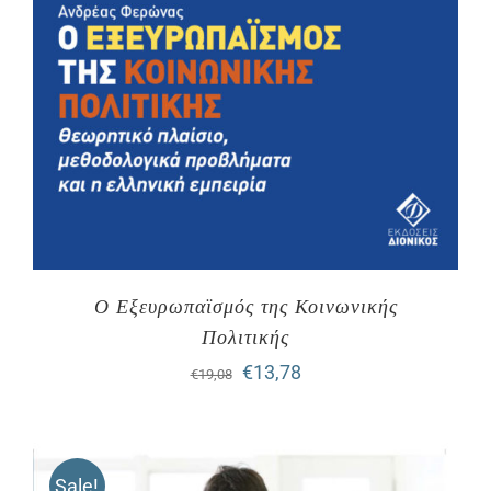
Ο Εξευρωπαϊσμός της Κοινωνικής
Πολιτικής
Original
Η
€
13,78
€
19,08
price
τρέχουσα
was:
τιμή
Sale!
€19,08.
είναι: