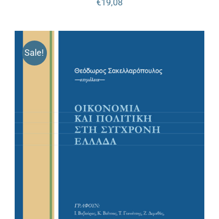
€
19,08
Sale!