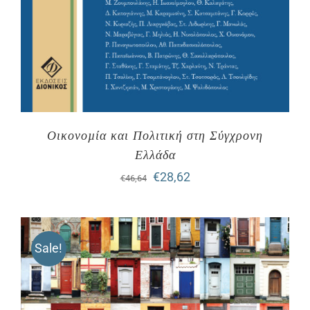
Οικονοµία και Πολιτική στη Σύγχρονη
Ελλάδα
Original
Η
€
28,62
€
46,64
price
τρέχουσα
was:
τιμή
Sale!
€46,64.
είναι:
€28,62.