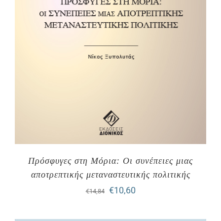
Πρόσφυγες στη Μόρια: Οι συνέπειες μιας
αποτρεπτικής μεταναστευτικής πολιτικής
Original
Η
€
10,60
€
14,84
price
τρέχουσα