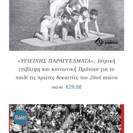
«ΥΓΙΕΙΝΗΣ ΠΑΡΑΓΓΕΛΜΑΤΑ»: Ιατρική
επίβλεψη και κοινωνική Πρόνοια για το
παιδί τις πρώτες δεκαετίες του 20ού αιώνα
Original
Η
€
29,68
€
42,40
price
τρέχουσα
was:
τιμή
Sale!
€42,40.
είναι:
€29,68.