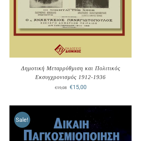
Δημοτική Μεταρρύθμιση και Πολιτικός
Εκσυγχρονισμός 1912-1936
Original
Η
€
15,00
€
19,08
price
τρέχουσα
was:
τιμή
Sale!
€19,08.
είναι:
€15,00.