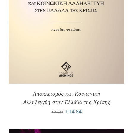
Αποκλεισμός και Κοινωνική
Αλληλεγγύη στην Ελλάδα της Κρίσης
Original
Η
€
14,84
€
21,20
price
τρέχουσα
was:
τιμή