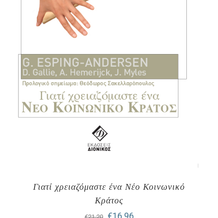
Γιατί χρειαζόμαστε ένα Νέο Κοινωνικό
Κράτος
Original
Η
€
16,96
€
21,20