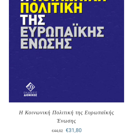
Η Κοινωνική Πολιτική της Ευρωπαϊκής
Ένωσης
Original
Η
€
31,80
€
44,52