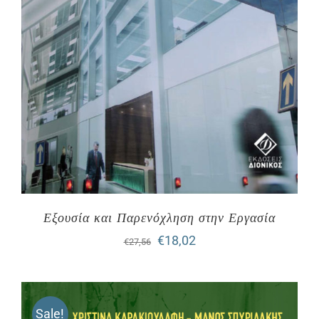
Εξουσία και Παρενόχληση στην Εργασία
Original
Η
€
18,02
€
27,56
price
τρέχουσα
was:
τιμή
Sale!
€27,56.
είναι: