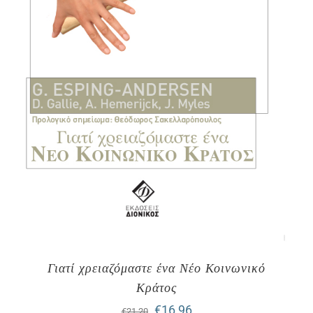
Γιατί χρειαζόμαστε ένα Νέο Κοινωνικό
Κράτος
Original
Η
€
16,96
€
21,20