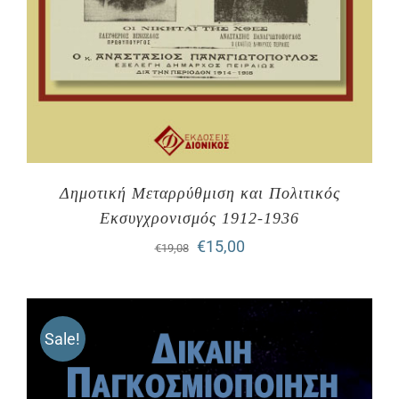
Δημοτική Μεταρρύθμιση και Πολιτικός
Εκσυγχρονισμός 1912-1936
Original
Η
€
15,00
€
19,08
price
τρέχουσα
was:
τιμή
Sale!
€19,08.
είναι:
€15,00.