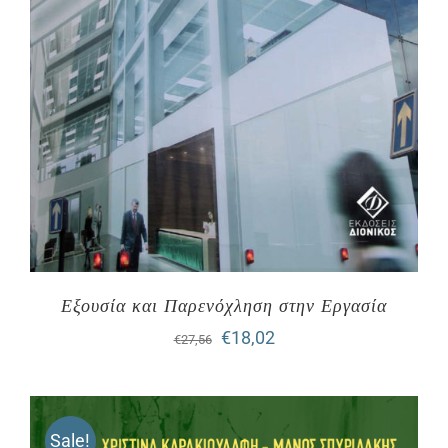
Εξουσία και Παρενόχληση στην Εργασία
Original
Η
€
18,02
€
27,56
price
τρέχουσα
was:
τιμή
Sale!
€27,56.
είναι: