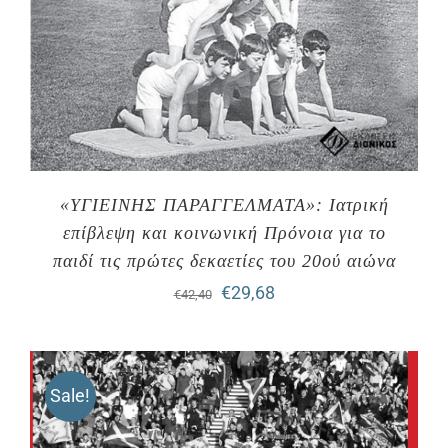
«ΥΓΙΕΙΝΗΣ ΠΑΡΑΓΓΕΛΜΑΤΑ»: Ιατρική
επίβλεψη και κοινωνική Πρόνοια για το
παιδί τις πρώτες δεκαετίες του 20ού αιώνα
Original
Η
€
29,68
€
42,40
price
τρέχουσα
was:
τιμή
Sale!
€42,40.
είναι:
€29,68.