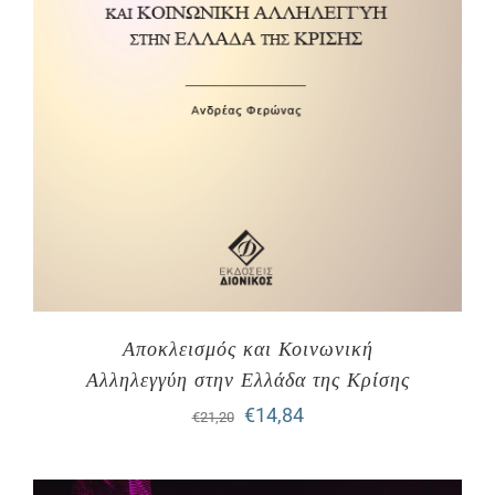
Αποκλεισμός και Κοινωνική
Αλληλεγγύη στην Ελλάδα της Κρίσης
Original
Η
€
14,84
€
21,20
price
τρέχουσα
was:
τιμή