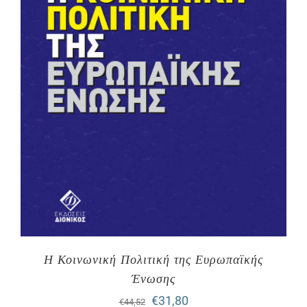
Η Κοινωνική Πολιτική της Ευρωπαϊκής
Ένωσης
Original
Η
€
31,80
€
44,52