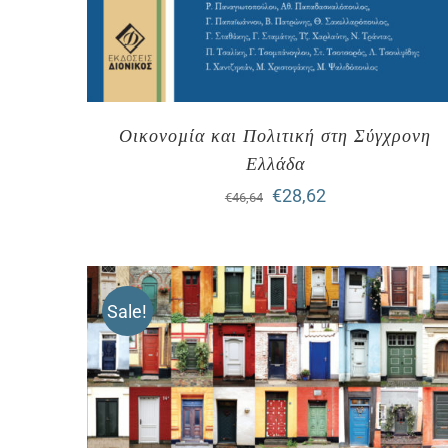
Οικονοµία και Πολιτική στη Σύγχρονη
Ελλάδα
Original
Η
€
28,62
€
46,64
price
τρέχουσα
was:
τιμή
€46,64.
είναι:
Sale!
€28,62.