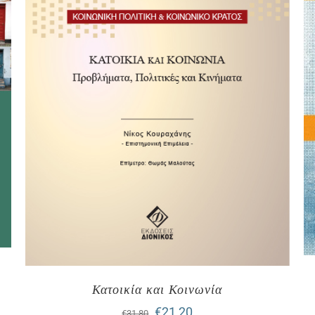
Κατοικία και Κοινωνία
Original
Η
€
21,20
€
31,80