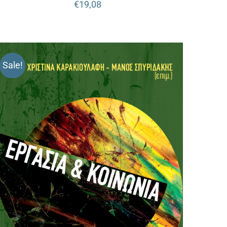
€
19,08
Sale!