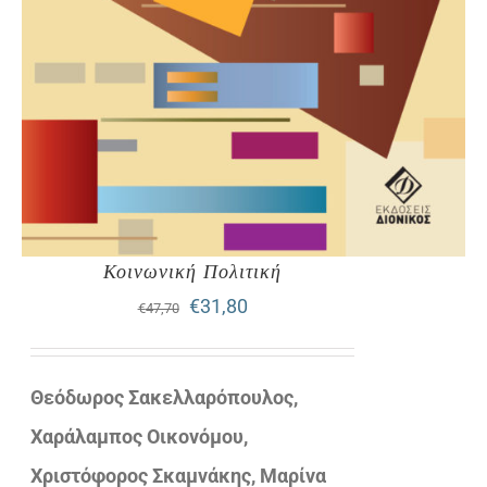
Κοινωνική Πολιτική
Original
Η
€
31,80
€
47,70
price
τρέχουσα
was:
τιμή
Θεόδωρος Σακελλαρόπουλος,
€47,70.
είναι:
Χαράλαμπος Οικονόμου,
€31,80.
Χριστόφορος Σκαμνάκης, Μαρίνα