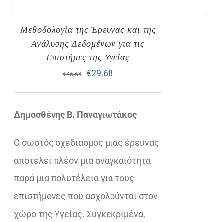
Μεθοδολογία της Έρευνας και της
Ανάλυσης Δεδομένων για τις
Επιστήμες της Υγείας
Original
Η
€
29,68
€
46,64
price
τρέχουσα
was:
τιμή
Δημοσθένης Β. Παναγιωτάκος
€46,64.
είναι:
Ο σωστός σχεδιασμός μιας έρευνας
€29,68.
αποτελεί πλέον μια αναγκαιότητα
παρά μια πολυτέλεια για τους
επιστήμονες που ασχολούνται στον
χώρο της Υγείας. Συγκεκριμένα,