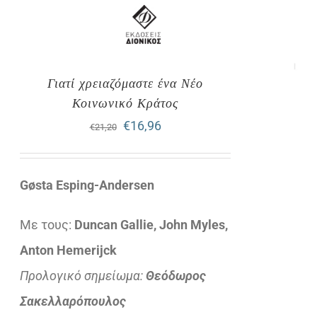
Γιατί χρειαζόμαστε ένα Νέο
Κοινωνικό Κράτος
Original
Η
€
16,96
€
21,20
price
τρέχουσα
was:
τιμή
Gøsta Esping-Andersen
€21,20.
είναι:
Με τους:
Duncan Gallie, John Myles,
€16,96.
Anton Hemerijck
Προλογικό σημείωμα:
Θεόδωρος
Σακελλαρόπουλος