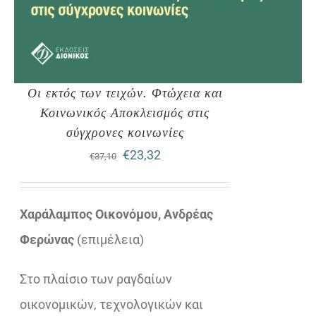
Οι εκτός των τειχών. Φτώχεια και
Κοινωνικός Αποκλεισμός στις
σύγχρονες κοινωνίες
Original
Η
€
23,32
€
37,10
price
τρέχουσα
was:
τιμή
Χαράλαμπος Οικονόμου, Ανδρέας
€37,10.
είναι:
Φερώνας
(επιμέλεια)
€23,32.
Στο πλαίσιο των ραγδαίων
οικονομικών, τεχνολογικών και