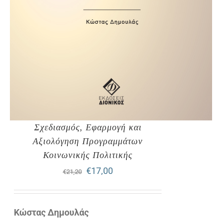
Σχεδιασμός, Εφαρμογή και
Αξιολόγηση Προγραμμάτων
Κοινωνικής Πολιτικής
Original
Η
€
17,00
€
21,20
price
τρέχουσα
was:
τιμή
Κώστας Δημουλάς