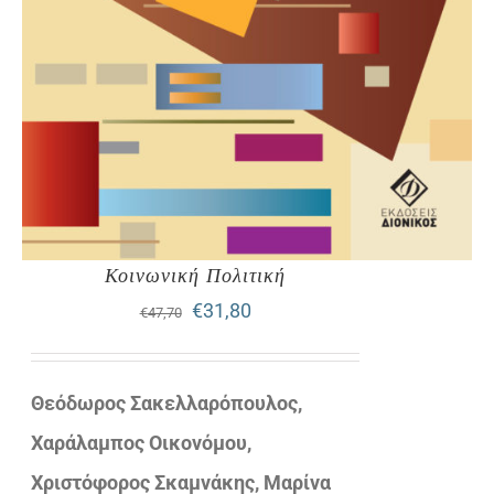
Κοινωνική Πολιτική
Original
Η
€
31,80
€
47,70
price
τρέχουσα
was:
τιμή
Θεόδωρος Σακελλαρόπουλος,
€47,70.
είναι:
Χαράλαμπος Οικονόμου,
€31,80.
Χριστόφορος Σκαμνάκης, Μαρίνα