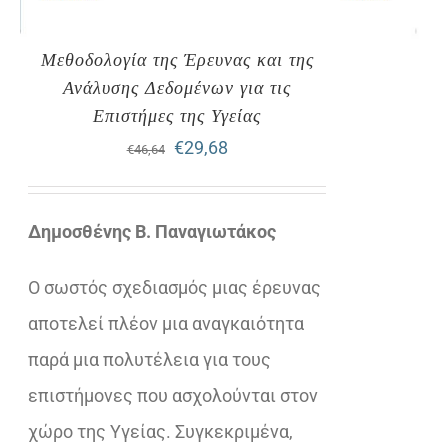
Μεθοδολογία της Έρευνας και της
Ανάλυσης Δεδομένων για τις
Επιστήμες της Υγείας
Original
Η
€
29,68
€
46,64
price
τρέχουσα
was:
τιμή
Δημοσθένης Β. Παναγιωτάκος
€46,64.
είναι:
Ο σωστός σχεδιασμός μιας έρευνας
€29,68.
αποτελεί πλέον μια αναγκαιότητα
παρά μια πολυτέλεια για τους
επιστήμονες που ασχολούνται στον
χώρο της Υγείας. Συγκεκριμένα,