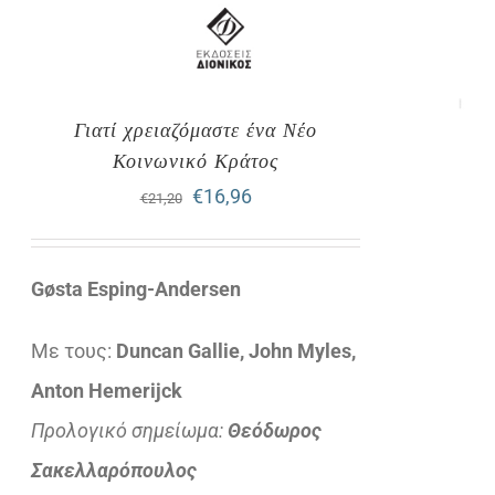
Γιατί χρειαζόμαστε ένα Νέο
Κοινωνικό Κράτος
Original
Η
€
16,96
€
21,20
price
τρέχουσα
was:
τιμή
Gøsta Esping-Andersen
€21,20.
είναι:
Με τους:
Duncan Gallie, John Myles,
€16,96.
Anton Hemerijck
Προλογικό σημείωμα:
Θεόδωρος
Σακελλαρόπουλος