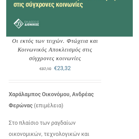
Οι εκτός των τειχών. Φτώχεια και
Κοινωνικός Αποκλεισμός στις
σύγχρονες κοινωνίες
Original
Η
€
23,32
€
37,10
price
τρέχουσα
was:
τιμή
Χαράλαμπος Οικονόμου, Ανδρέας
€37,10.
είναι:
Φερώνας
(επιμέλεια)
€23,32.
Στο πλαίσιο των ραγδαίων
οικονομικών, τεχνολογικών και