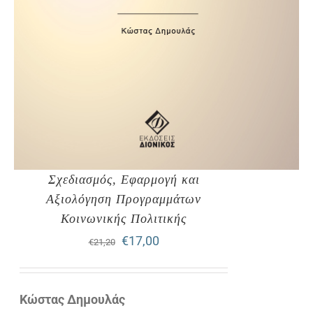
Σχεδιασμός, Εφαρμογή και
Αξιολόγηση Προγραμμάτων
Κοινωνικής Πολιτικής
Original
Η
€
17,00
€
21,20
price
τρέχουσα
was:
τιμή
Κώστας Δημουλάς