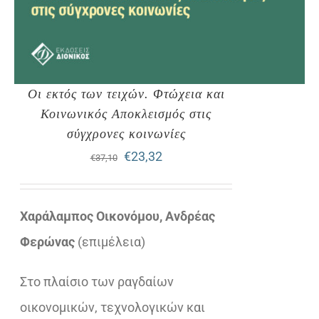
Οι εκτός των τειχών. Φτώχεια και
Κοινωνικός Αποκλεισμός στις
σύγχρονες κοινωνίες
Original
Η
€
23,32
€
37,10
price
τρέχουσα
was:
τιμή
Χαράλαμπος Οικονόμου, Ανδρέας
€37,10.
είναι:
Φερώνας
(επιμέλεια)
€23,32.
Στο πλαίσιο των ραγδαίων
οικονομικών, τεχνολογικών και