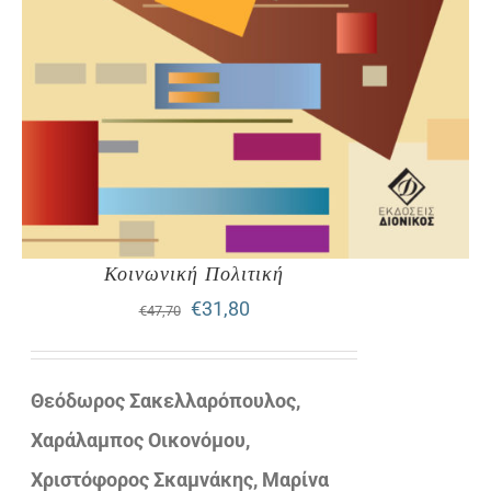
Κοινωνική Πολιτική
Original
Η
€
31,80
€
47,70
price
τρέχουσα
was:
τιμή
Θεόδωρος Σακελλαρόπουλος,
€47,70.
είναι:
Χαράλαμπος Οικονόμου,
€31,80.
Χριστόφορος Σκαμνάκης, Μαρίνα