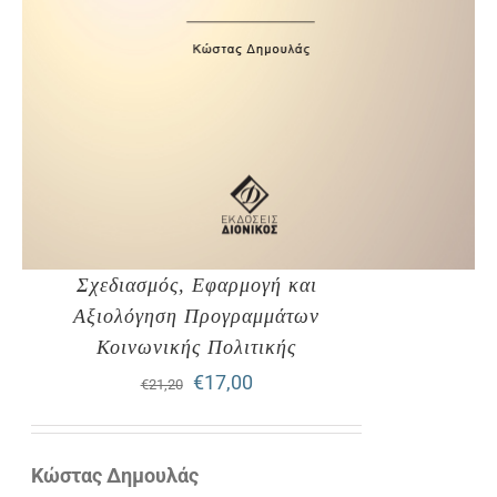
Σχεδιασμός, Εφαρμογή και
Αξιολόγηση Προγραμμάτων
Κοινωνικής Πολιτικής
Original
Η
€
17,00
€
21,20
price
τρέχουσα
was:
τιμή
Κώστας Δημουλάς