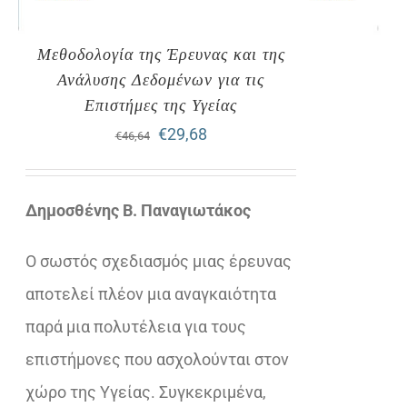
Μεθοδολογία της Έρευνας και της
Ανάλυσης Δεδομένων για τις
Επιστήμες της Υγείας
Original
Η
€
29,68
€
46,64
price
τρέχουσα
was:
τιμή
Δημοσθένης Β. Παναγιωτάκος
€46,64.
είναι:
Ο σωστός σχεδιασμός μιας έρευνας
€29,68.
αποτελεί πλέον μια αναγκαιότητα
παρά μια πολυτέλεια για τους
επιστήμονες που ασχολούνται στον
χώρο της Υγείας. Συγκεκριμένα,