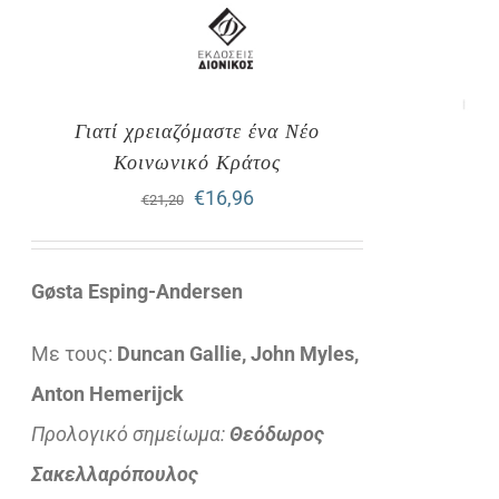
Γιατί χρειαζόμαστε ένα Νέο
Κοινωνικό Κράτος
Original
Η
€
16,96
€
21,20
price
τρέχουσα
was:
τιμή
Gøsta Esping-Andersen
€21,20.
είναι:
Με τους:
Duncan Gallie, John Myles,
€16,96.
Anton Hemerijck
Προλογικό σημείωμα:
Θεόδωρος
Σακελλαρόπουλος