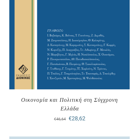
Οικονοµία και Πολιτική στη Σύγχρονη
Ελλάδα
Original
Η
€
28,62
€
46,64
price
τρέχουσα