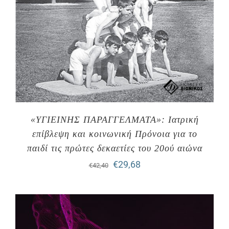
«ΥΓΙΕΙΝΗΣ ΠΑΡΑΓΓΕΛΜΑΤΑ»: Ιατρική
επίβλεψη και κοινωνική Πρόνοια για το
παιδί τις πρώτες δεκαετίες του 20ού αιώνα
Original
Η
€
29,68
€
42,40
price
τρέχουσα
was:
τιμή
€42,40.
είναι: