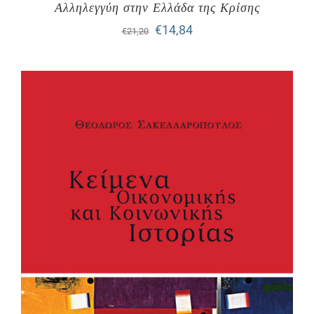
Αλληλεγγύη στην Ελλάδα της Κρίσης
Original
Η
€
14,84
€
21,20
price
τρέχουσα
was:
τιμή
€21,20.
είναι:
€14,84.