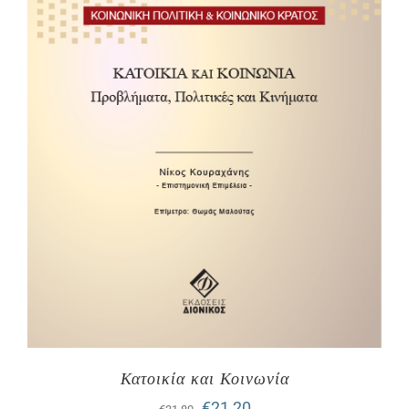
Κατοικία και Κοινωνία
Original
Η
€
21,20