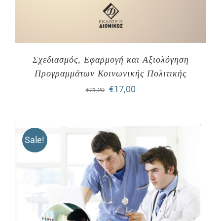
Σχεδιασμός, Εφαρμογή και Αξιολόγηση
Προγραμμάτων Κοινωνικής Πολιτικής
Original
Η
€
17,00
€
21,20
price
τρέχουσα
was:
τιμή
Sale!
€21,20.
είναι:
€17,00.