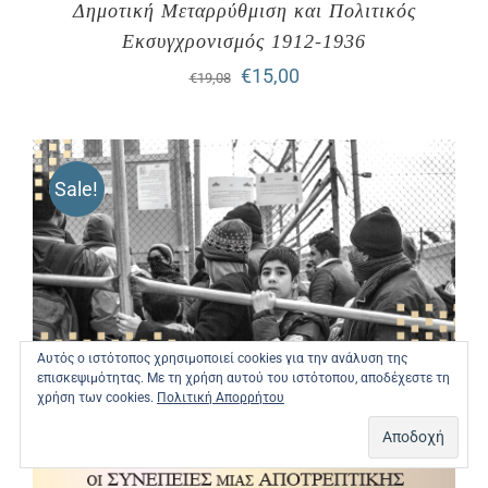
Δημοτική Μεταρρύθμιση και Πολιτικός
Εκσυγχρονισμός 1912-1936
Original
Η
€
15,00
€
19,08
price
τρέχουσα
was:
τιμή
Sale!
€19,08.
είναι:
€15,00.
Αυτός ο ιστότοπος χρησιμοποιεί cookies για την ανάλυση της
επισκεψιμότητας. Με τη χρήση αυτού του ιστότοπου, αποδέχεστε τη
χρήση των cookies.
Πολιτική Απορρήτου