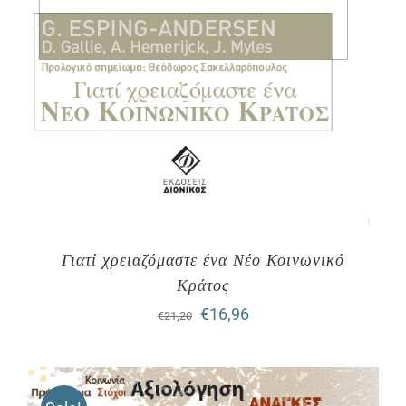
Γιατί χρειαζόμαστε ένα Νέο Κοινωνικό
Κράτος
Original
Η
€
16,96
€
21,20
price
τρέχουσα
was:
τιμή