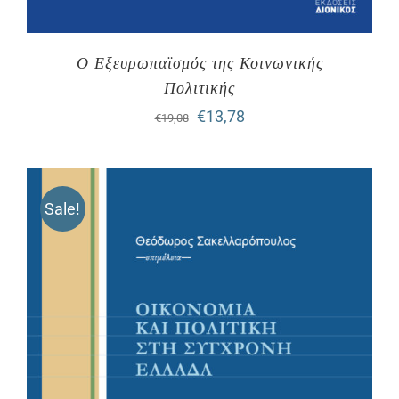
Ο Εξευρωπαϊσμός της Κοινωνικής
Πολιτικής
Original
Η
€
13,78
€
19,08
price
τρέχουσα
was:
τιμή
Sale!
€19,08.
είναι:
€13,78.