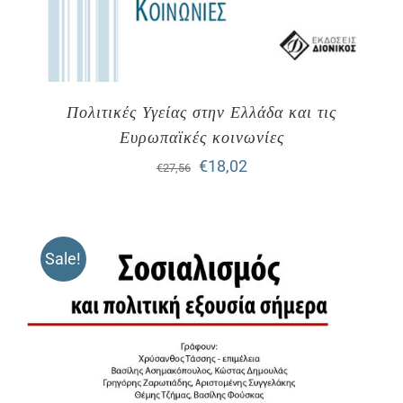
Πολιτικές Υγείας στην Ελλάδα και τις
Ευρωπαϊκές κοινωνίες
Original
Η
€
18,02
€
27,56
price
τρέχουσα
was:
τιμή
Sale!
€27,56.
είναι:
€18,02.