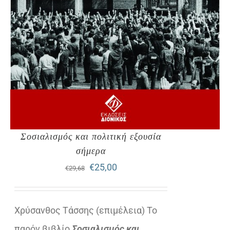
Σοσιαλισμός και πολιτική εξουσία
σήμερα
Original
Η
€
25,00
€
29,68
price
τρέχουσα
was:
τιμή
Χρύσανθος Τάσσης (επιμέλεια) Το
€29,68.
είναι:
παρόν βιβλίο
Σοσιαλισμός και