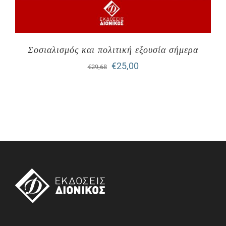
Σοσιαλισμός και πολιτική εξουσία σήμερα
Original
Η
€
25,00
€
29,68
price
τρέχουσα
was:
τιμή
€29,68.
είναι:
€25,00.