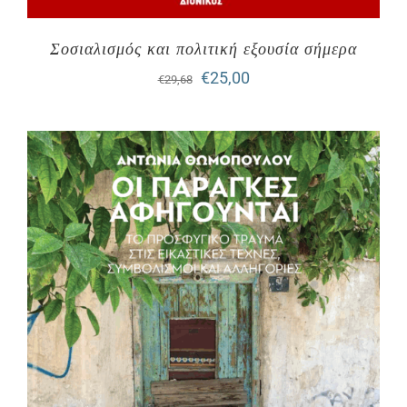
Σοσιαλισμός και πολιτική εξουσία σήμερα
Original
Η
€
25,00
€
29,68
price
τρέχουσα
was:
τιμή
€29,68.
είναι:
€25,00.