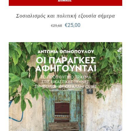
Σοσιαλισμός και πολιτική εξουσία σήμερα
Original
Η
€
25,00
€
29,68
price
τρέχουσα
was:
τιμή
€29,68.
είναι:
€25,00.