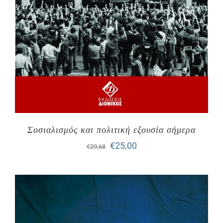
Σοσιαλισμός και πολιτική εξουσία σήμερα
Original
Η
€
25,00
€
29,68
price
τρέχουσα
was:
τιμή
€29,68.
είναι:
€25,00.