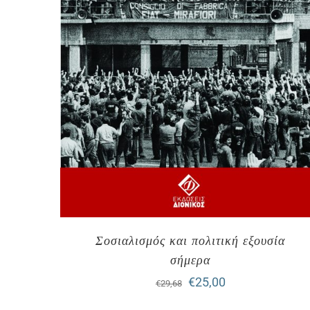
Σοσιαλισμός και πολιτική εξουσία
σήμερα
Original
Η
€
25,00
€
29,68
price
τρέχουσα