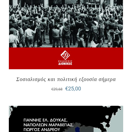
Σοσιαλισμός και πολιτική εξουσία σήμερα
Original
Η
€
25,00
€
29,68
price
τρέχουσα
was:
τιμή
€29,68.
είναι:
€25,00.