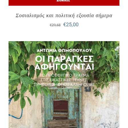
Σοσιαλισμός και πολιτική εξουσία σήμερα
Original
Η
€
25,00
€
29,68
price
τρέχουσα
was:
τιμή
€29,68.
είναι:
€25,00.