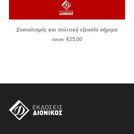
Σοσιαλισμός και πολιτική εξουσία σήμερα
Original
Η
€
25,00
€
29,68
price
τρέχουσα
was:
τιμή
€29,68.
είναι:
€25,00.