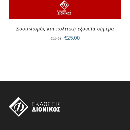
Σοσιαλισμός και πολιτική εξουσία σήμερα
Original
Η
€
25,00
€
29,68
price
τρέχουσα
was:
τιμή
€29,68.
είναι:
€25,00.