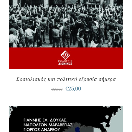
Σοσιαλισμός και πολιτική εξουσία σήμερα
Original
Η
€
25,00
€
29,68
price
τρέχουσα
was:
τιμή
€29,68.
είναι:
€25,00.