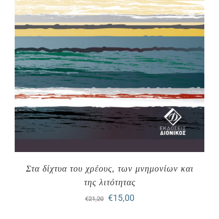
Στα δίχτυα του χρέους, των μνημονίων και
της λιτότητας
Original
Η
€
15,00
€
21,20
price
τρέχουσα