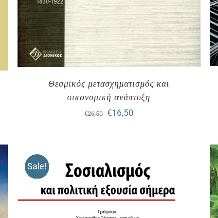
Θεσμικός μετασχηματισμός και
οικονομική ανάπτυξη
Original
Η
€
16,50
€
26,50
price
τρέχουσα
was:
τιμή
€26,50.
είναι:
Sale!
€16,50.