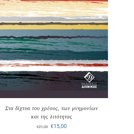
Στα δίχτυα του χρέους, των μνημονίων
και της λιτότητας
Original
Η
€
15,00
€
21,20