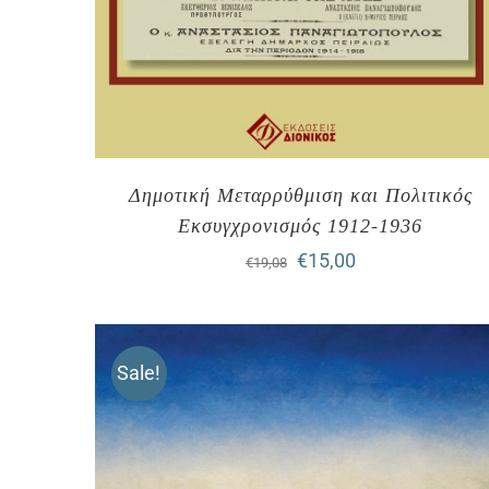
Δημοτική Μεταρρύθμιση και Πολιτικός
Εκσυγχρονισμός 1912-1936
Original
Η
€
15,00
€
19,08
price
τρέχουσα
was:
τιμή
Sale!
€19,08.
είναι:
€15,00.