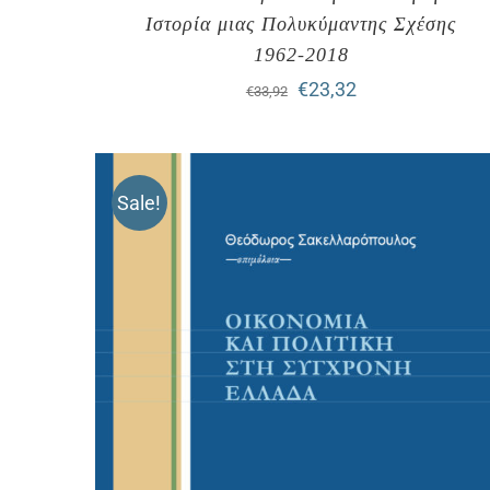
Ιστορία μιας Πολυκύμαντης Σχέσης
1962-2018
Original
Η
€
23,32
€
33,92
price
τρέχουσα
was:
τιμή
Sale!
€33,92.
είναι:
€23,32.