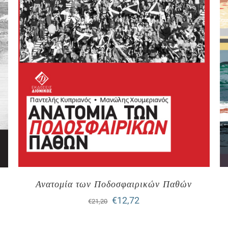
Ανατομία των Ποδοσφαιρικών Παθών
Original
Η
€
12,72
€
21,20
price
τρέχουσα