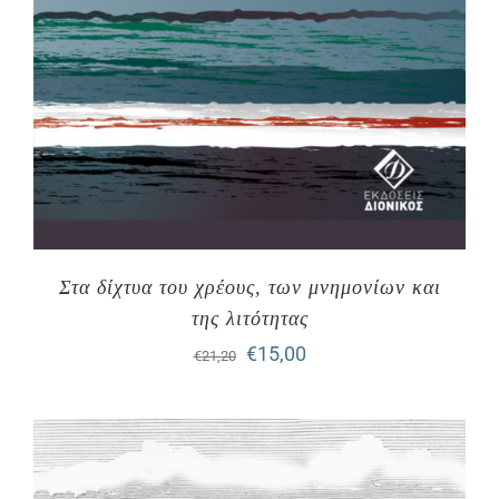
Στα δίχτυα του χρέους, των μνημονίων και
της λιτότητας
Original
Η
€
15,00
€
21,20
price
τρέχουσα
was:
τιμή
€21,20.
είναι: