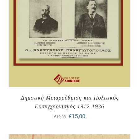
Δημοτική Μεταρρύθμιση και Πολιτικός
Εκσυγχρονισμός 1912-1936
Original
Η
€
15,00
€
19,08
price
τρέχουσα
was:
τιμή