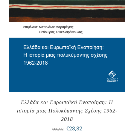
Ελλάδα και Ευρωπαϊκή Ενοποίηση: Η
Ιστορία μιας Πολυκύμαντης Σχέσης 1962-
2018
Original
Η
€
23,32
€
33,92