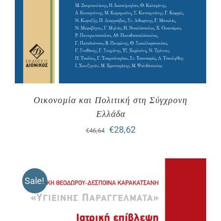
Οικονοµία και Πολιτική στη Σύγχρονη
Ελλάδα
Original
Η
€
28,62
€
46,64
price
τρέχουσα
was:
τιμή
Sale!
€46,64.
είναι:
€28,62.