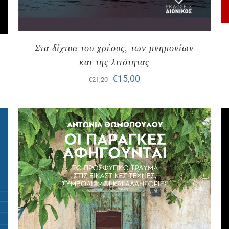
Στα δίχτυα του χρέους, των μνημονίων
και της λιτότητας
Original
Η
€
15,00
€
21,20
price
τρέχουσα
was:
τιμή
€21,20.
είναι:
€15,00.