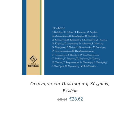
Οικονοµία και Πολιτική στη Σύγχρονη
Ελλάδα
Original
Η
€
28,62
€
46,64
price
τρέχουσα