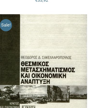
€
33,92
Sale!