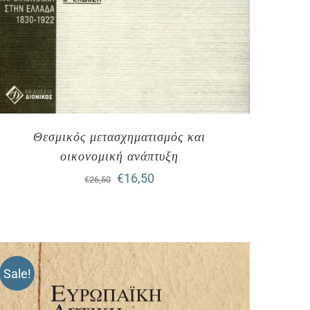
Θεσμικός μετασχηματισμός και
οικονομική ανάπτυξη
Original
Η
€
16,50
€
26,50
price
τρέχουσα
was:
τιμή
€26,50.
είναι:
Sale!
€16,50.