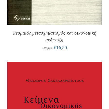
Θεσμικός μετασχηματισμός και οικονομική
ανάπτυξη
Original
Η
€
16,50
€
26,50
price
τρέχουσα
was:
τιμή
€26,50.
είναι:
€16,50.