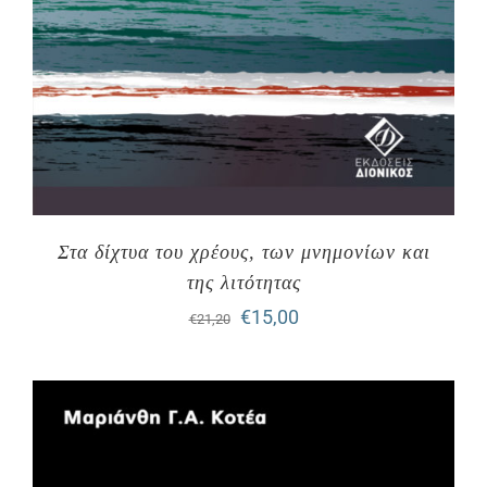
Στα δίχτυα του χρέους, των μνημονίων και
της λιτότητας
Original
Η
€
15,00
€
21,20
price
τρέχουσα
was:
τιμή
€21,20.
είναι:
€15,00.