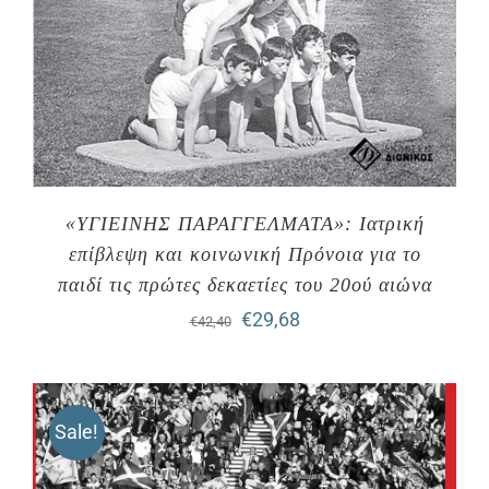
«ΥΓΙΕΙΝΗΣ ΠΑΡΑΓΓΕΛΜΑΤΑ»: Ιατρική
επίβλεψη και κοινωνική Πρόνοια για το
παιδί τις πρώτες δεκαετίες του 20ού αιώνα
Original
Η
€
29,68
€
42,40
price
τρέχουσα
was:
τιμή
Sale!
€42,40.
είναι:
€29,68.