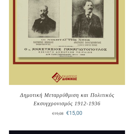
Δημοτική Μεταρρύθμιση και Πολιτικός
Εκσυγχρονισμός 1912-1936
Original
Η
€
15,00
€
19,08
price
τρέχουσα