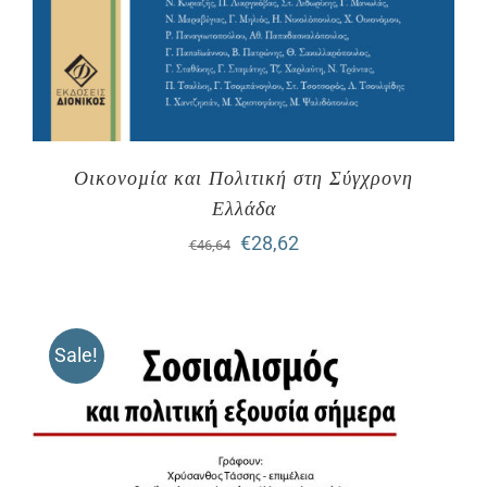
Οικονοµία και Πολιτική στη Σύγχρονη
Ελλάδα
Original
Η
€
28,62
€
46,64
price
τρέχουσα
was:
τιμή
Sale!
€46,64.
είναι:
€28,62.