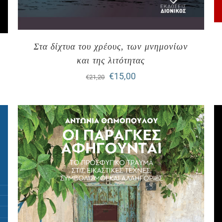
Στα δίχτυα του χρέους, των μνημονίων
και της λιτότητας
Original
Η
€
15,00
€
21,20
price
τρέχουσα
was:
τιμή
€21,20.
είναι:
€15,00.