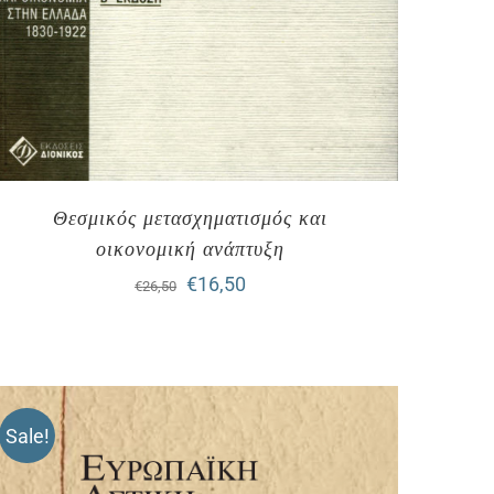
Θεσμικός μετασχηματισμός και
οικονομική ανάπτυξη
Original
Η
€
16,50
€
26,50
price
τρέχουσα
was:
τιμή
€26,50.
είναι:
Sale!
€16,50.