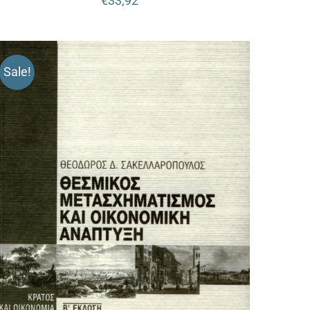
€
33,92
Sale!