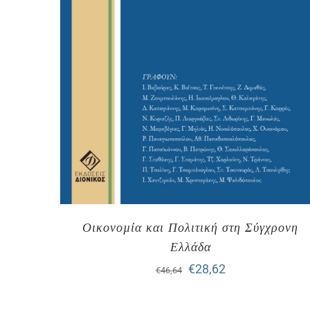
Οικονοµία και Πολιτική στη Σύγχρονη
Ελλάδα
Original
Η
€
28,62
€
46,64
price
τρέχουσα