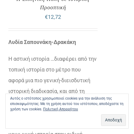
Προοπτική
€
12,72
Λυδία Σαπουνάκη-Δρακάκη
Η αστική ιστορία …διαφέρει από την
τοπική ιστορία στο μέτρο που
αφορά µια πιο γενική-διεισδυτική
ιστορική διαδικασία, και από τη
Αυτός ο ιστότοπος χρησιμοποιεί cookies για την ανάλυση της
δημοτική ιστορία αφού συνδέεται
επισκεψιμότητας. Με τη χρήση αυτού του ιστότοπου, αποδέχεστε τη
χρήση των cookies.
Πολιτική Απορρήτου
µε περισσότερες μορφές τοπικής
διακυβέρνησης, διαφέρει …από την