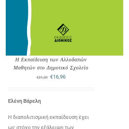
Η Εκπαίδευση των Αλλοδαπών
Μαθητών στο Δημοτικό Σχολείο
Original
Η
€
16,96
€
21,20
price
τρέχουσα
was:
τιμή
Ελένη Βάρελη
€21,20.
είναι:
Η διαπολιτισμική εκπαίδευση έχει
€16,96.
ως στόχο την εξάλειψη των