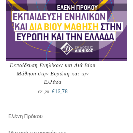
Εκπαίδευση Ενηλίκων και Διά Βίου
Μάθηση στην Ευρώπη και την
Ελλάδα
Original
Η
€
13,78
€
21,20
price
τρέχουσα
was:
τιμή
Ελένη Πρόκου
€21,20.
είναι:
Μία από τις μορφές της