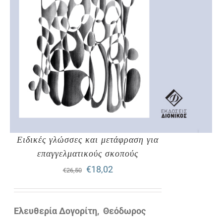
Ειδικές γλώσσες και μετάφραση για
επαγγελματικούς σκοπούς
Original
Η
€
18,02
€
26,50
price
τρέχουσα
was:
τιμή
Ελευθερία Δογορίτη, Θεόδωρος