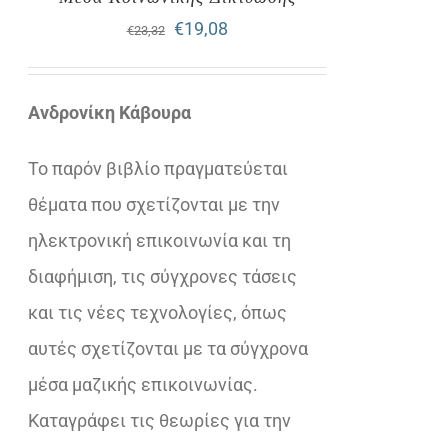
Original
Η
€
19,08
€
23,32
price
τρέχουσα
was:
τιμή
Ανδρονίκη Κάβουρα
€23,32.
είναι:
Το παρόν βιβλίο πραγματεύεται
€19,08.
θέματα που σχετίζονται με την
ηλεκτρονική επικοινωνία και τη
διαφήμιση, τις σύγχρονες τάσεις
και τις νέες τεχνολογίες, όπως
αυτές σχετίζονται με τα σύγχρονα
μέσα μαζικής επικοινωνίας.
Καταγράφει τις θεωρίες για την