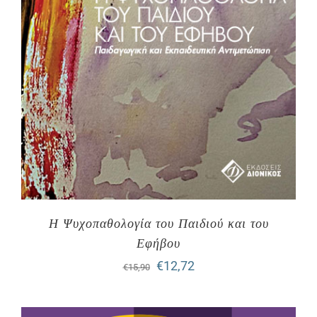
Η Ψυχοπαθολογία του Παιδιού και του
Εφήβου
Original
Η
€
12,72
€
15,90
price
τρέχουσα
was:
τιμή