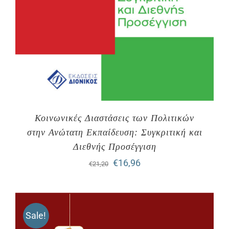
Κοινωνικές Διαστάσεις των Πολιτικών
στην Ανώτατη Εκπαίδευση: Συγκριτική και
Διεθνής Προσέγγιση
Original
Η
€
16,96
€
21,20
price
τρέχουσα
was:
τιμή
Sale!
€21,20.
είναι: