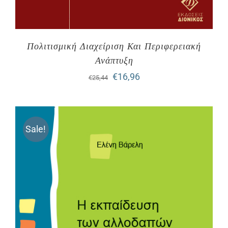
Πολιτισμική Διαχείριση Και Περιφερειακή
Ανάπτυξη
Original
Η
€
16,96
€
25,44
price
τρέχουσα
was:
τιμή
Sale!
€25,44.
είναι:
€16,96.