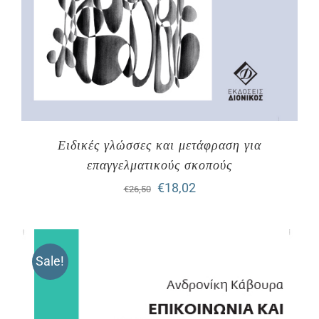
Ειδικές γλώσσες και μετάφραση για
επαγγελματικούς σκοπούς
Original
Η
€
18,02
€
26,50
price
τρέχουσα
was:
τιμή
Sale!
€26,50.
είναι:
€18,02.