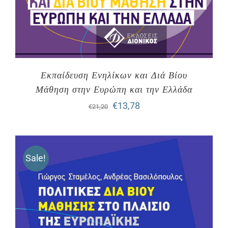
Εκπαίδευση Ενηλίκων και Διά Βίου
Μάθηση στην Ευρώπη και την Ελλάδα
Original
Η
€
13,78
€
21,20
price
τρέχουσα
was:
τιμή
Sale!
€21,20.
είναι:
€13,78.