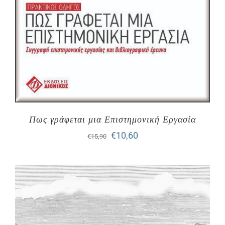
Πως γράφεται μια Επιστημονική Εργασία
Original
Η
€
10,60
€
15,90
price
τρέχουσα
was:
τιμή
€15,90.
είναι:
€10,60.