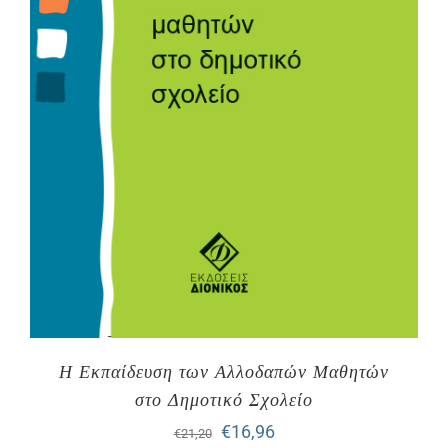
Η Εκπαίδευση των Αλλοδαπών Μαθητών
στο Δημοτικό Σχολείο
Original
Η
€
16,96
€
21,20