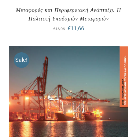
Μεταφορές και Περιφερειακή Ανάπτυξη. Η
Πολιτική Υποδοµών Μεταφορών
Original
Η
€
11,66
€
16,96
price
τρέχουσα
was:
τιμή
Sale!
€16,96.
είναι:
€11,66.