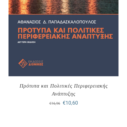
Πρότυπα και Πολιτικές Περιφερειακής
Ανάπτυξης
Original
Η
€
10,60
€
16,96
price
τρέχουσα
was:
τιμή