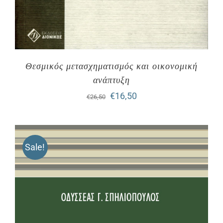
Θεσμικός μετασχηματισμός και οικονομική
ανάπτυξη
Original
Η
€
16,50
€
26,50
price
τρέχουσα
was:
τιμή
Sale!
€26,50.
είναι:
€16,50.