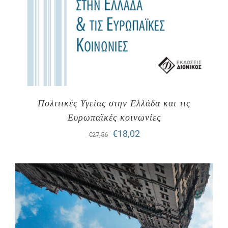
Πολιτικές Υγείας στην Ελλάδα και τις
Ευρωπαϊκές κοινωνίες
Original
Η
€
18,02
€
27,56
price
τρέχουσα
was:
τιμή
€27,56.
είναι:
€18,02.