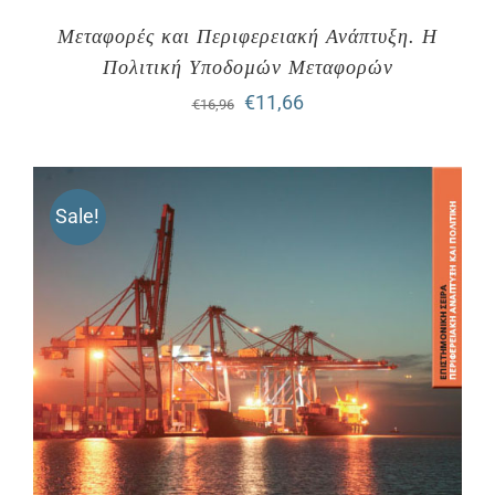
Μεταφορές και Περιφερειακή Ανάπτυξη. Η
Πολιτική Υποδοµών Μεταφορών
Original
Η
€
11,66
€
16,96
price
τρέχουσα
was:
τιμή
Sale!
€16,96.
είναι:
€11,66.