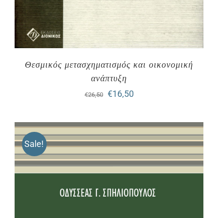
Θεσμικός μετασχηματισμός και οικονομική
ανάπτυξη
Original
Η
€
16,50
€
26,50
price
τρέχουσα
was:
τιμή
Sale!
€26,50.
είναι:
€16,50.