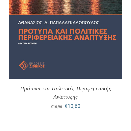
Πρότυπα και Πολιτικές Περιφερειακής
Ανάπτυξης
Original
Η
€
10,60
€
16,96
price
τρέχουσα
was:
τιμή