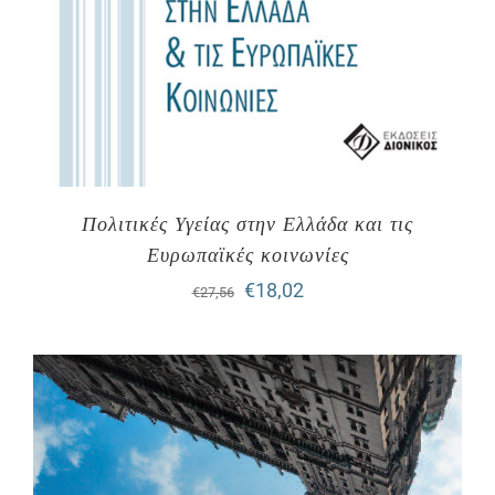
Πολιτικές Υγείας στην Ελλάδα και τις
Ευρωπαϊκές κοινωνίες
Original
Η
€
18,02
€
27,56
price
τρέχουσα
was:
τιμή
€27,56.
είναι:
€18,02.