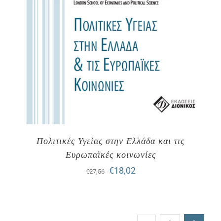
Πολιτικές Υγείας στην Ελλάδα και τις
Ευρωπαϊκές κοινωνίες
Original
Η
€
18,02
€
27,56
price
τρέχουσα
was:
τιμή