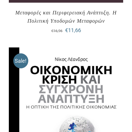
Μεταφορές και Περιφερειακή Ανάπτυξη. Η
Πολιτική Υποδοµών Μεταφορών
Original
Η
€
11,66
€
16,96
price
τρέχουσα
was:
τιμή
Sale!
€16,96.
είναι:
€11,66.