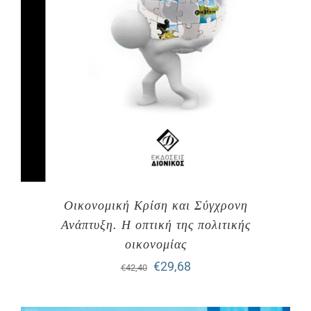
Οικονομική Κρίση και Σύγχρονη
Ανάπτυξη. H οπτική της πολιτικής
οικονομίας
Original
Η
€
29,68
€
42,40
price
τρέχουσα