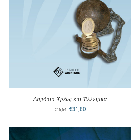
Δημόσιο Χρέος και Έλλειμμα
Original
Η
€
31,80
€
46,64
price
τρέχουσα
was:
τιμή