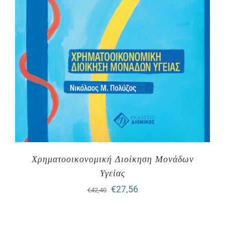
Χρηματοοικονομική Διοίκηση Μονάδων
Υγείας
Original
Η
€
27,56
€
42,40
price
τρέχουσα
was:
τιμή