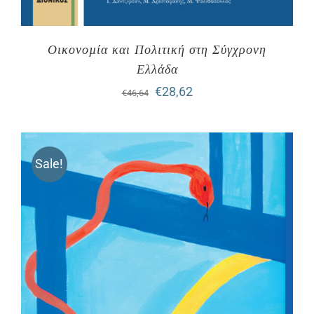
Οικονοµία και Πολιτική στη Σύγχρονη
Ελλάδα
Original
Η
€
28,62
€
46,64
price
τρέχουσα
was:
τιμή
Sale!
€46,64.
είναι:
€28,62.