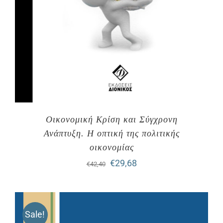
Οικονομική Κρίση και Σύγχρονη
Ανάπτυξη. H οπτική της πολιτικής
οικονομίας
Original
Η
€
29,68
€
42,40
price
τρέχουσα
was:
τιμή
Sale!
€42,40.
είναι: