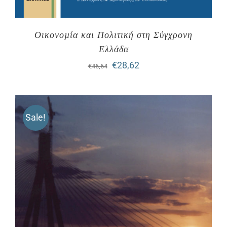
Οικονοµία και Πολιτική στη Σύγχρονη
Ελλάδα
Original
Η
€
28,62
€
46,64
price
τρέχουσα
was:
τιμή
Sale!
€46,64.
είναι:
€28,62.