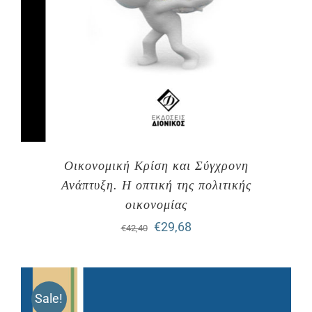
Οικονομική Κρίση και Σύγχρονη
Ανάπτυξη. H οπτική της πολιτικής
οικονομίας
Original
Η
€
29,68
€
42,40
price
τρέχουσα
was:
τιμή
Sale!
€42,40.
είναι: