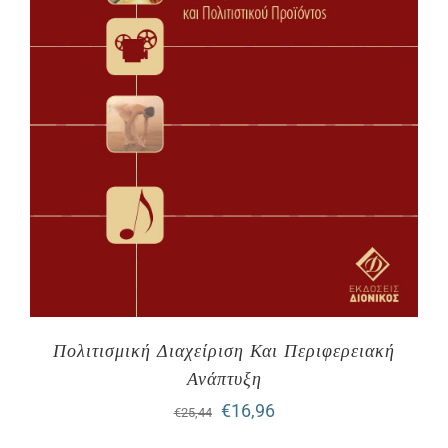
Πολιτισμική Διαχείριση Και Περιφερειακή
Ανάπτυξη
Original
Η
€
16,96
€
25,44
price
τρέχουσα