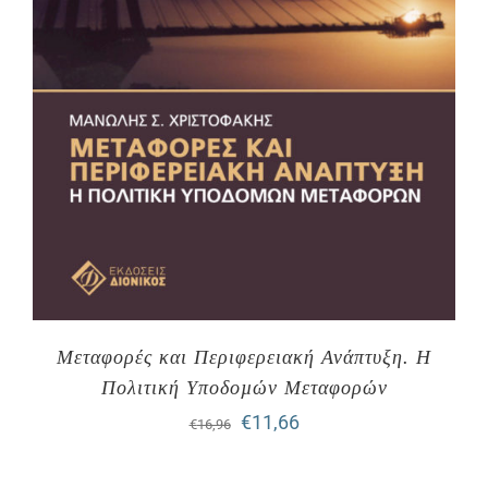
Μεταφορές και Περιφερειακή Ανάπτυξη. Η
Πολιτική Υποδοµών Μεταφορών
Original
Η
€
11,66
€
16,96
price
τρέχουσα