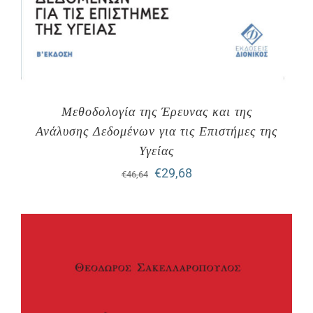
Μεθοδολογία της Έρευνας και της
Ανάλυσης Δεδομένων για τις Επιστήμες της
Υγείας
Original
Η
€
29,68
€
46,64
price
τρέχουσα
was:
τιμή
€46,64.
είναι:
€29,68.