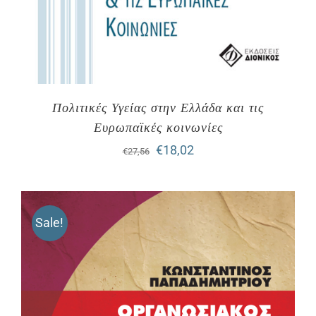
Πολιτικές Υγείας στην Ελλάδα και τις
Ευρωπαϊκές κοινωνίες
Original
Η
€
18,02
€
27,56
price
τρέχουσα
was:
τιμή
Sale!
€27,56.
είναι:
€18,02.